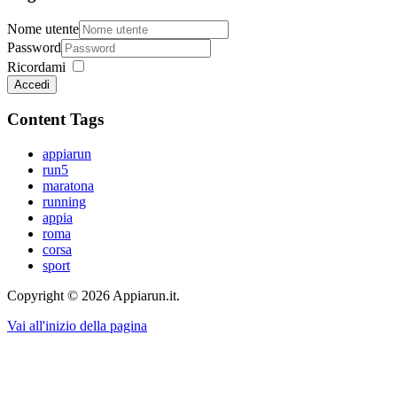
Nome utente
Password
Ricordami
Accedi
Content Tags
appiarun
run5
maratona
running
appia
roma
corsa
sport
Copyright © 2026 Appiarun.it.
Vai all'inizio della pagina