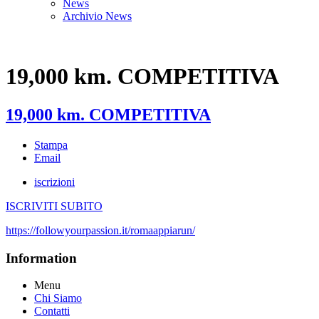
News
Archivio News
Organizzazione
19,000 km. COMPETITIVA
19,000 km. COMPETITIVA
Stampa
Email
iscrizioni
ISCRIVITI SUBITO
https://followyourpassion.it/romaappiarun/
Information
Menu
Chi Siamo
Contatti