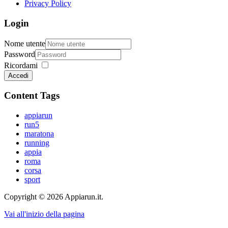
Privacy Policy
Login
Nome utente
Password
Ricordami
Accedi
Content Tags
appiarun
run5
maratona
running
appia
roma
corsa
sport
Copyright © 2026 Appiarun.it.
Vai all'inizio della pagina